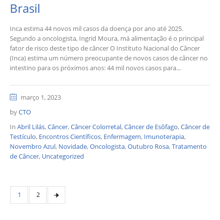
Brasil
Inca estima 44 novos mil casos da doença por ano até 2025.
Segundo a oncologista, Ingrid Moura, má alimentação é o principal
fator de risco deste tipo de câncer O Instituto Nacional do Câncer
(Inca) estima um número preocupante de novos casos de câncer no
intestino para os próximos anos: 44 mil novos casos para...
março 1, 2023
by
CTO
In
Abril Lilás
,
Câncer
,
Câncer Colorretal
,
Câncer de Esôfago
,
Câncer de
Testículo
,
Encontros Científicos
,
Enfermagem
,
Imunoterapia
,
Novembro Azul
,
Novidade
,
Oncologista
,
Outubro Rosa
,
Tratamento
de Câncer
,
Uncategorized
1
2