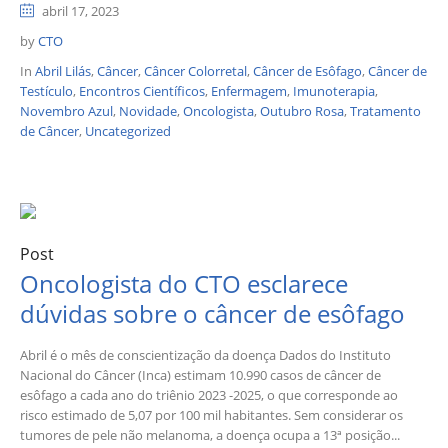
abril 17, 2023
by
CTO
In
Abril Lilás
,
Câncer
,
Câncer Colorretal
,
Câncer de Esôfago
,
Câncer de
Testículo
,
Encontros Científicos
,
Enfermagem
,
Imunoterapia
,
Novembro Azul
,
Novidade
,
Oncologista
,
Outubro Rosa
,
Tratamento
de Câncer
,
Uncategorized
Post
Oncologista do CTO esclarece
dúvidas sobre o câncer de esôfago
Abril é o mês de conscientização da doença Dados do Instituto
Nacional do Câncer (Inca) estimam 10.990 casos de câncer de
esôfago a cada ano do triênio 2023 -2025, o que corresponde ao
risco estimado de 5,07 por 100 mil habitantes. Sem considerar os
tumores de pele não melanoma, a doença ocupa a 13ª posição...