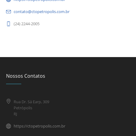
contato@ctopetropolis.com.br
(24) 2244-2005
Nossos Contatos
Rua Dr. Sá Earp, 309
Petrópolis
RJ
https://ctopetropolis.com.br