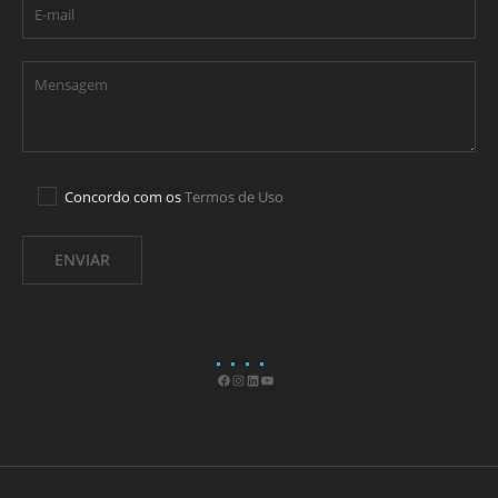
Concordo com os
Termos de Uso
Facebook
Instagram
LinkedIn
Youtube