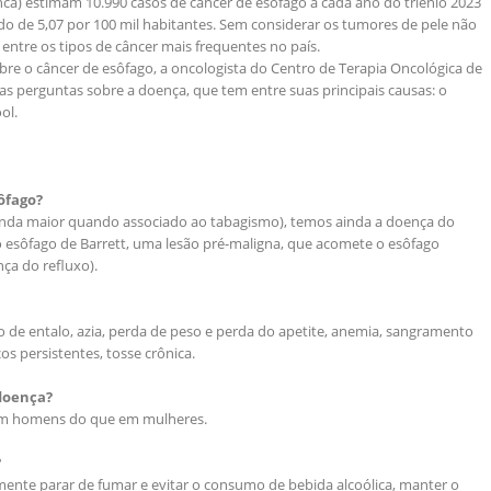
nca) estimam 10.990 casos de câncer de esôfago a cada ano do triênio 2023
do de 5,07 por 100 mil habitantes. Sem considerar os tumores de pele não
ntre os tipos de câncer mais frequentes no país.
obre o câncer de esôfago, a oncologista do Centro de Terapia Oncológica de
s perguntas sobre a doença, que tem entre suas principais causas: o
ol.
sôfago?
 ainda maior quando associado ao tabagismo), temos ainda a doença do
o esôfago de Barrett, uma lesão pré-maligna, que acomete o esôfago
nça do refluxo).
o de entalo, azia, perda de peso e perda do apetite, anemia, sangramento
os persistentes, tosse crônica.
 doença?
r em homens do que em mulheres.
?
almente parar de fumar e evitar o consumo de bebida alcoólica, manter o