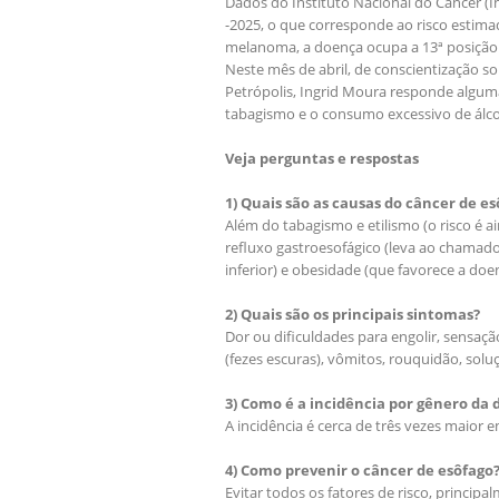
Dados do Instituto Nacional do Câncer (I
-2025, o que corresponde ao risco estima
melanoma, a doença ocupa a 13ª posição e
Neste mês de abril, de conscientização s
Petrópolis, Ingrid Moura responde alguma
tabagismo e o consumo excessivo de álco
Veja perguntas e respostas
1) Quais são as causas do câncer de e
Além do tabagismo e etilismo (o risco é
refluxo gastroesofágico (leva ao chamad
inferior) e obesidade (que favorece a doe
2) Quais são os principais sintomas?
Dor ou dificuldades para engolir, sensaçã
(fezes escuras), vômitos, rouquidão, soluç
3) Como é a incidência por gênero da
A incidência é cerca de três vezes maio
4) Como prevenir o câncer de esôfago
Evitar todos os fatores de risco, princip