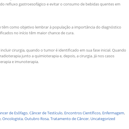
 do refluxo gastroesofágico e evitar o consumo de bebidas quentes em
 têm como objetivo lembrar à população a importância do diagnóstico
icados no início têm maior chance de cura.
cluir cirurgia, quando o tumor é identificado em sua fase inicial. Quando
dioterapia junto a quimioterapia e, depois, a cirurgia. Já nos casos
terapia e imunoterapia.
ncer de Esôfago
,
Câncer de Testículo
,
Encontros Científicos
,
Enfermagem
,
e
,
Oncologista
,
Outubro Rosa
,
Tratamento de Câncer
,
Uncategorized