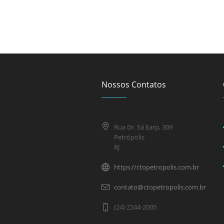
Nossos Contatos
Rua Dr. Sá Earp, 309
Petrópolis
RJ
https://ctopetropolis.com.br
contato@ctopetropolis.com.br
(24) 2244-2005