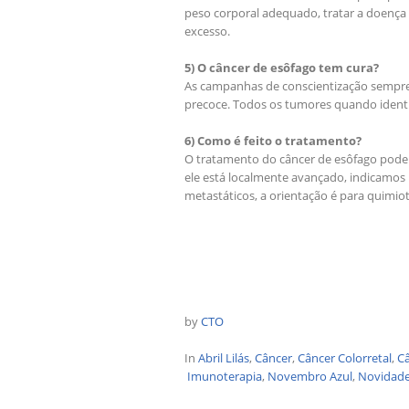
peso corporal adequado, tratar a doença
excesso.
5) O câncer de esôfago tem cura?
As campanhas de conscientização sempre
precoce. Todos os tumores quando identif
6) Como é feito o tratamento?
O tratamento do câncer de esôfago pode in
ele está localmente avançado, indicamos ra
metastáticos, a orientação é para quimio
by
CTO
In
Abril Lilás
,
Câncer
,
Câncer Colorretal
,
Câ
Imunoterapia
,
Novembro Azul
,
Novidad