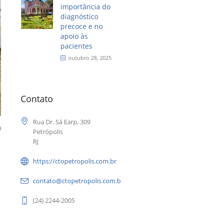
importância do
diagnóstico
precoce e no
apoio às
pacientes
outubro 28, 2025
Contato
Rua Dr. Sá Earp, 309
0
Petrópolis
RJ
https://ctopetropolis.com.br
contato@ctopetropolis.com.br
(24) 2244-2005