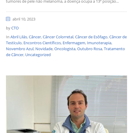
tumores de pele não melanoma, a doença ocupa a 13ª posição...
abril 10, 2023
by
CTO
In
Abril Lilás
,
Câncer
,
Câncer Colorretal
,
Câncer de Esôfago
,
Câncer de
Testículo
,
Encontros Científicos
,
Enfermagem
,
Imunoterapia
,
Novembro Azul
,
Novidade
,
Oncologista
,
Outubro Rosa
,
Tratamento
de Câncer
,
Uncategorized