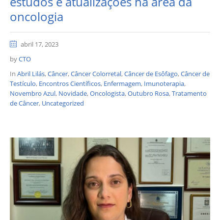
estudos e atualizações na área da
oncologia
abril 17, 2023
by
CTO
In
Abril Lilás
,
Câncer
,
Câncer Colorretal
,
Câncer de Esôfago
,
Câncer de
Testículo
,
Encontros Científicos
,
Enfermagem
,
Imunoterapia
,
Novembro Azul
,
Novidade
,
Oncologista
,
Outubro Rosa
,
Tratamento
de Câncer
,
Uncategorized