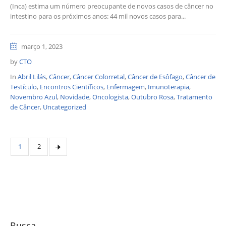
(Inca) estima um número preocupante de novos casos de câncer no
intestino para os próximos anos: 44 mil novos casos para...
março 1, 2023
by
CTO
In
Abril Lilás
,
Câncer
,
Câncer Colorretal
,
Câncer de Esôfago
,
Câncer de
Testículo
,
Encontros Científicos
,
Enfermagem
,
Imunoterapia
,
Novembro Azul
,
Novidade
,
Oncologista
,
Outubro Rosa
,
Tratamento
de Câncer
,
Uncategorized
1
2
Busca