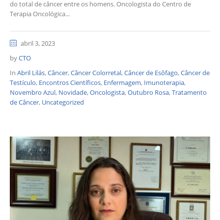
do total de câncer entre os homens. Oncologista do Centro de
Terapia Oncológica...
abril 3, 2023
by
CTO
In
Abril Lilás
,
Câncer
,
Câncer Colorretal
,
Câncer de Esôfago
,
Câncer de
Testículo
,
Encontros Científicos
,
Enfermagem
,
Imunoterapia
,
Novembro Azul
,
Novidade
,
Oncologista
,
Outubro Rosa
,
Tratamento
de Câncer
,
Uncategorized