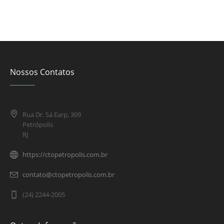
Nossos Contatos
Rua Dr. Sá Earp, 309
Petrópolis
RJ
https://ctopetropolis.com.br
contato@ctopetropolis.com.br
(24) 2244-2005