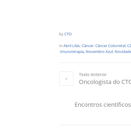
by
CTO
In
Abril Lilás
,
Câncer
,
Câncer Colorretal
,
Câ
Imunoterapia
,
Novembro Azul
,
Novidad
Texto Anterior
Oncologista do CTO
Encontros científic