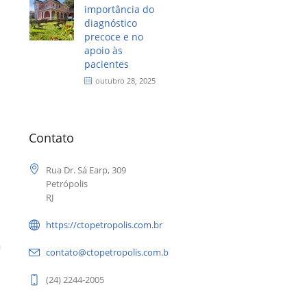
importância do
diagnóstico
precoce e no
apoio às
pacientes
outubro 28, 2025
Contato
Rua Dr. Sá Earp, 309
Petrópolis
RJ
https://ctopetropolis.com.br
a
contato@ctopetropolis.com.br
(24) 2244-2005