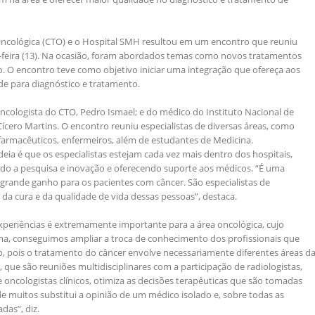
Oncológica (CTO) e o Hospital SMH resultou em um encontro que reuniu
ta-feira (13). Na ocasião, foram abordados temas como novos tratamentos
. O encontro teve como objetivo iniciar uma integração que ofereça aos
e para diagnóstico e tratamento.
cologista do CTO, Pedro Ismael; e do médico do Instituto Nacional de
Cícero Martins. O encontro reuniu especialistas de diversas áreas, como
, farmacêuticos, enfermeiros, além de estudantes de Medicina.
ideia é que os especialistas estejam cada vez mais dentro dos hospitais,
do a pesquisa e inovação e oferecendo suporte aos médicos. “É uma
grande ganho para os pacientes com câncer. São especialistas de
 da cura e da qualidade de vida dessas pessoas”, destaca.
xperiências é extremamente importante para a área oncológica, cujo
rma, conseguimos ampliar a troca de conhecimento dos profissionais que
, pois o tratamento do câncer envolve necessariamente diferentes áreas d
 que são reuniões multidisciplinares com a participação de radiologistas,
 e oncologistas clínicos, otimiza as decisões terapêuticas que são tomadas
de muitos substitui a opinião de um médico isolado e, sobre todas as
das”, diz.